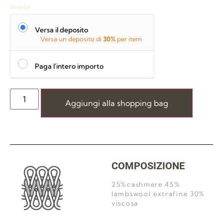
Svuota
Versa il deposito
Versa un deposito di
30%
per item
Paga l'intero importo
Aggiungi alla shopping bag
COMPOSIZIONE
25%cashmere 45%
lambswool extrafine 30%
viscosa