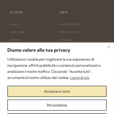
SCOPRI
INFO
UOMO
SERVIZIO CLIENTI
SHOP UOMO
PRIVACY POLICY
DONNA
CHI SIAMO
SHOP DONNA
RIMBORSO E RESO
Diamo valore alla tua privacy
SHOPPING BAG
FAQ
Utilizziamo i cookie per migliorare la tua esperienza di
ACCOUNT
DIVENTA UN BUYER
navigazione, offrirti pubblicità o contenuti personalizzati e
analizzare il nostro traffico. Cliccando “Accetta tutti”,
ISCRIVITI ALLA NEWSLETTER
acconsenti al nostro utilizzo dei cookie.
Leggi di più
Accettare tutto
Personalizza
ISCRIVITI