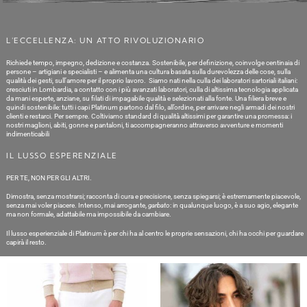
L'ECCELLENZA: UN ATTO RIVOLUZIONARIO
Richiede tempo, impegno, dedizione e costanza. Sostenibile, per definizione, coinvolge centinaia di
persone – artigiani e specialisti – e alimenta una cultura basata sulla durevolezza delle cose, sulla
qualità dei gesti, sull’amore per il proprio lavoro. Siamo nati nella culla dei laboratori sartoriali italiani:
cresciuti in Lombardia, a contatto con i più avanzati laboratori, culla di altissima tecnologia applicata
da mani esperte, anziane, su filati di impagabile qualità e selezionati alla fonte. Una filiera breve e
quindi sostenibile: tutti i capi Platinum partono dal filo, all’ordine, per arrivare negli armadi dei nostri
clienti e restarci. Per sempre. Coltiviamo standard di qualità altissimi per garantire una promessa: i
nostri maglioni, abiti, gonne e pantaloni, ti accompagneranno attraverso avventure e momenti
indimenticabili
IL LUSSO ESPERENZIALE
PER TE, NON PER GLI ALTRI.
Dimostra, senza mostrarsi; racconta di cura e precisione, senza spiegarsi; è estremamente piacevole,
senza mai voler piacere. Intenso, mai arrogante,
garbato
: in qualunque luogo, è a suo agio, elegante
ma non formale, adattabile ma impossibile da cambiare.
Il lusso esperienziale di Platinum è per chi ha al centro le proprie sensazioni, chi ha occhi per guardare
capirà il resto.