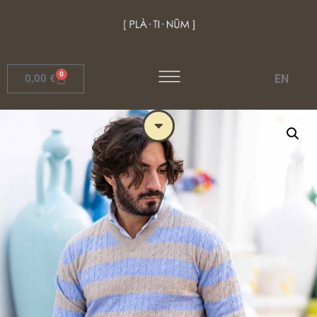
0
EN
0,00
€