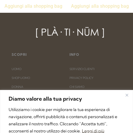
Aggiungi alla shopping bag
Aggiungi alla shopping bag
SCOPRI
INFO
UOMO
SERVIZIO CLIENTI
SHOP UOMO
PRIVACY POLICY
DONNA
CHI SIAMO
SHOP DONNA
RIMBORSO E RESO
Diamo valore alla tua privacy
SHOPPING BAG
FAQ
Utilizziamo i cookie per migliorare la tua esperienza di
ACCOUNT
DIVENTA UN BUYER
navigazione, offrirti pubblicità o contenuti personalizzati e
analizzare il nostro traffico. Cliccando “Accetta tutti”,
ISCRIVITI ALLA NEWSLETTER
acconsenti al nostro utilizzo dei cookie.
Leggi di più