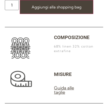
Aggiungi alla shopping bag
COMPOSIZIONE
68% linen 32% cotton
extrafine
MISURE
Guida alle
taglie