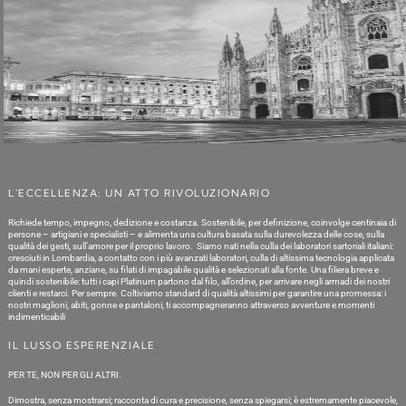
L'ECCELLENZA: UN ATTO RIVOLUZIONARIO
Richiede tempo, impegno, dedizione e costanza. Sostenibile, per definizione, coinvolge centinaia di
persone – artigiani e specialisti – e alimenta una cultura basata sulla durevolezza delle cose, sulla
qualità dei gesti, sull’amore per il proprio lavoro. Siamo nati nella culla dei laboratori sartoriali italiani:
cresciuti in Lombardia, a contatto con i più avanzati laboratori, culla di altissima tecnologia applicata
da mani esperte, anziane, su filati di impagabile qualità e selezionati alla fonte. Una filiera breve e
quindi sostenibile: tutti i capi Platinum partono dal filo, all’ordine, per arrivare negli armadi dei nostri
clienti e restarci. Per sempre. Coltiviamo standard di qualità altissimi per garantire una promessa: i
nostri maglioni, abiti, gonne e pantaloni, ti accompagneranno attraverso avventure e momenti
indimenticabili
IL LUSSO ESPERENZIALE
PER TE, NON PER GLI ALTRI.
Dimostra, senza mostrarsi; racconta di cura e precisione, senza spiegarsi; è estremamente piacevole,