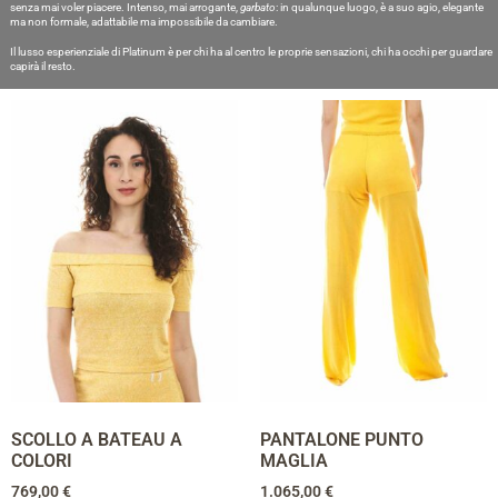
senza mai voler piacere. Intenso, mai arrogante,
garbato
: in qualunque luogo, è a suo agio, elegante
ma non formale, adattabile ma impossibile da cambiare.
Il lusso esperienziale di Platinum è per chi ha al centro le proprie sensazioni, chi ha occhi per guardare
capirà il resto.
SCOLLO A BATEAU A
PANTALONE PUNTO
COLORI
MAGLIA
769,00
€
1.065,00
€