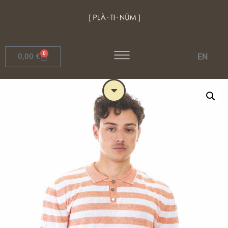
0
EN
0,00
€