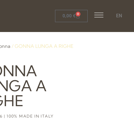
0
EN
0,00
€
onna
/ GONNA LUNGA A RIGHE
ONNA
NGA A
GHE
6 | 100% MADE IN ITALY