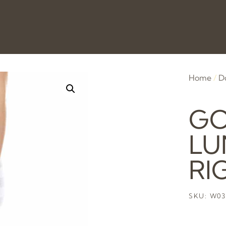
Home
/
D
G
LU
RI
SKU: W03