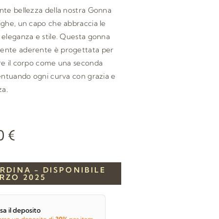
nte bellezza della nostra Gonna
ighe, un capo che abbraccia le
 eleganza e stile. Questa gonna
nte aderente è progettata per
re il corpo come una seconda
entuando ogni curva con grazia e
za.
00
€
RDINA - DISPONIBILE
RZO 2025
sa il deposito