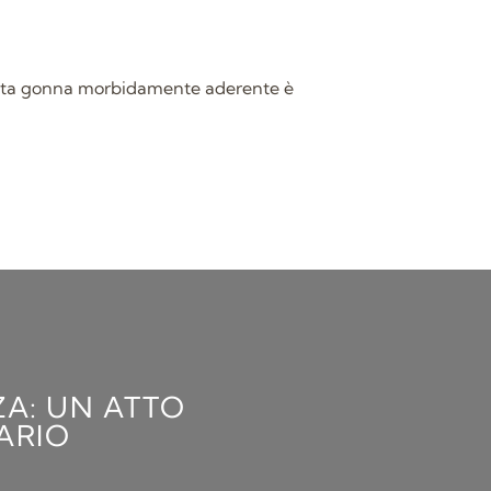
uesta gonna morbidamente aderente è
ZA: UN ATTO
ARIO