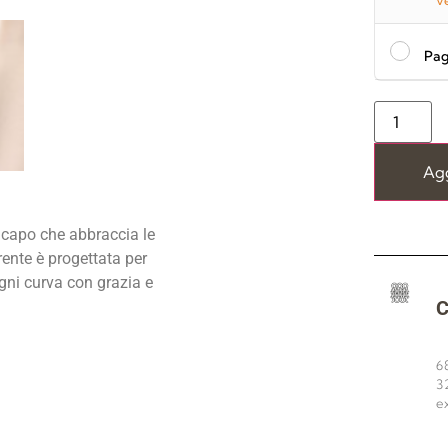
Ve
Pag
Agg
 capo che abbraccia le
ente è progettata per
gni curva con grazia e
C
6
3
e