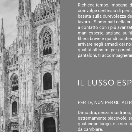
Richiede tempo, impegno, de
coinvolge centinaia di perso
basata sulla durevolezza del
lavoro. Siamo nati nella cull
a contatto con i più avanzat
mani esperte, anziane, su fi
filiera breve e quindi sosteni
arrivare negli armadi dei no
qualità altissimi per garant
pantaloni, ti accompagnera
IL LUSSO ES
PER TE, NON PER GLI ALTRI
Dimostra, senza mostrarsi; 
estremamente piacevole, se
qualunque luogo, è a suo a
da cambiare.