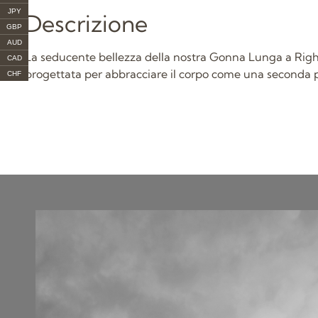
JPY
Descrizione
GBP
AUD
La seducente bellezza della nostra Gonna Lunga a Righ
CAD
progettata per abbracciare il corpo come una seconda p
CHF