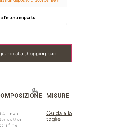
rsa un deposito di
30%
per item
a l'intero importo
iungi alla shopping bag
OMPOSIZIONE
MISURE
Guida alle
8% linen
taglie
2% cotton
xtrafine