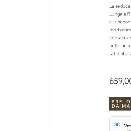
La seduce
Lunga a R
curve con
morbidame
abbraccia
pelle, acc
raffinatez
659,
PRE-O
DA MA
Ver