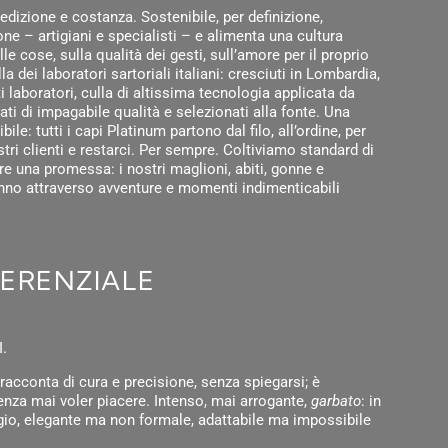
dizione e costanza. Sostenibile, per definizione,
ne – artigiani e specialisti – e alimenta una cultura
le cose, sulla qualità dei gesti, sull’amore per il proprio
a dei laboratori sartoriali italiani: cresciuti in Lombardia,
i laboratori, culla di altissima tecnologia applicata da
lati di impagabile qualità e selezionati alla fonte. Una
bile: tutti i capi Platinum partono dal filo, all’ordine, per
stri clienti e restarci. Per sempre. Coltiviamo standard di
ire una promessa: i nostri maglioni, abiti, gonne e
nno attraverso avventure e momenti indimenticabili
PERENZIALE
.
racconta di cura e precisione, senza spiegarsi; è
nza mai voler piacere. Intenso, mai arrogante,
garbato
: in
gio, elegante ma non formale, adattabile ma impossibile