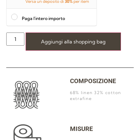
Versa un deposito di
30%
per item
Paga l'intero importo
Aggiungi alla shopping bag
COMPOSIZIONE
68% linen 32% cotton
extrafine
MISURE