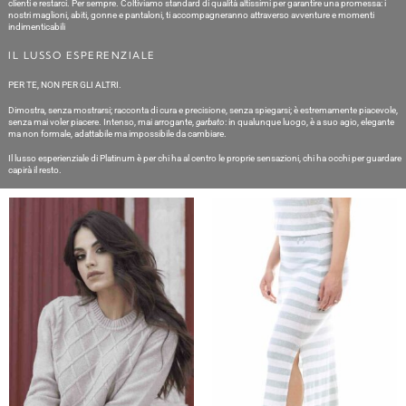
clienti e restarci. Per sempre. Coltiviamo standard di qualità altissimi per garantire una promessa: i
nostri maglioni, abiti, gonne e pantaloni, ti accompagneranno attraverso avventure e momenti
indimenticabili
IL LUSSO ESPERENZIALE
PER TE, NON PER GLI ALTRI.
Dimostra, senza mostrarsi; racconta di cura e precisione, senza spiegarsi; è estremamente piacevole,
senza mai voler piacere. Intenso, mai arrogante,
garbato
: in qualunque luogo, è a suo agio, elegante
ma non formale, adattabile ma impossibile da cambiare.
Il lusso esperienziale di Platinum è per chi ha al centro le proprie sensazioni, chi ha occhi per guardare
capirà il resto.