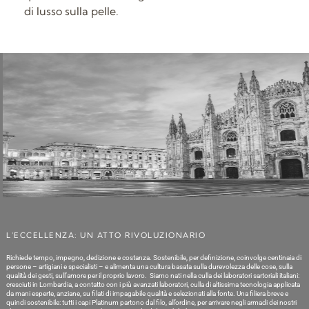
di lusso sulla pelle.
L'ECCELLENZA: UN ATTO RIVOLUZIONARIO
Richiede tempo, impegno, dedizione e costanza. Sostenibile, per definizione, coinvolge centinaia di
persone – artigiani e specialisti – e alimenta una cultura basata sulla durevolezza delle cose, sulla
qualità dei gesti, sull’amore per il proprio lavoro. Siamo nati nella culla dei laboratori sartoriali italiani:
cresciuti in Lombardia, a contatto con i più avanzati laboratori, culla di altissima tecnologia applicata
da mani esperte, anziane, su filati di impagabile qualità e selezionati alla fonte. Una filiera breve e
quindi sostenibile: tutti i capi Platinum partono dal filo, all’ordine, per arrivare negli armadi dei nostri