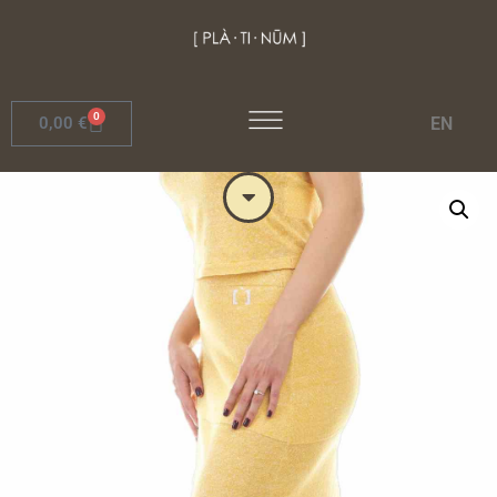
0
EN
0,00
€