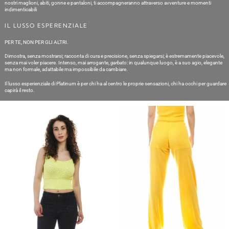
nostri maglioni, abiti, gonne e pantaloni, ti accompagneranno attraverso avventure e momenti
indimenticabili
IL LUSSO ESPERENZIALE
PER TE, NON PER GLI ALTRI.
Dimostra, senza mostrarsi; racconta di cura e precisione, senza spiegarsi; è estremamente piacevole,
senza mai voler piacere. Intenso, mai arrogante,
garbato
: in qualunque luogo, è a suo agio, elegante
ma non formale, adattabile ma impossibile da cambiare.
Il lusso esperienziale di Platinum è per chi ha al centro le proprie sensazioni, chi ha occhi per guardare
capirà il resto.