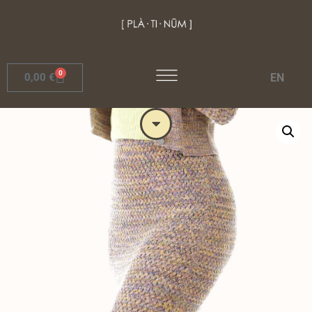
0
EN
0,00
€