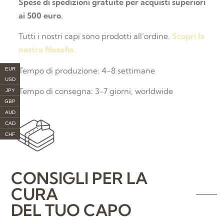
Spese di spedizioni gratuite per acquisti superiori
ai 500 euro.
Tutti i nostri capi sono prodotti all’ordine.
Scopri la
nostra filosofia.
Tempo di produzione: 4-8 settimane
EUR
USD
Tempo di consegna: 3-7 giorni, worldwide
JPY
GBP
AUD
CAD
CHF
CONSIGLI PER LA
CURA
DEL TUO CAPO