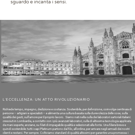
sguardo e incanta i sensi.
L'ECCELLENZA: UN ATTO RIVOLUZIONARIO
Richiede tempo, impegno, dedizione e costanza. Sostenibile, per definizione, coinvolge centinaia di
persone – artigiani e specialisti – e alimenta una cultura basata sulla durevolezza delle cose, sulla
qualità dei gesti, sull’amore per il proprio lavoro. Siamo nati nella culla dei laboratori sartoriali italiani:
cresciuti in Lombardia, a contatto con i più avanzati laboratori, culla di altissima tecnologia applicata
da mani esperte, anziane, su filati di impagabile qualità e selezionati alla fonte. Una filiera breve e
quindi sostenibile: tutti i capi Platinum partono dal filo, all’ordine, per arrivare negli armadi dei nostri
clienti e restarci. Per sempre. Coltiviamo standard di qualità altissimi per garantire una promessa: i