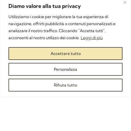
SHOP DONNA
RIMBORSO E RESO
Diamo valore alla tua privacy
SHOPPING BAG
FAQ
Utilizziamo i cookie per migliorare la tua esperienza di
ACCOUNT
DIVENTA UN BUYER
navigazione, offrirti pubblicità o contenuti personalizzati e
analizzare il nostro traffico. Cliccando “Accetta tutti”,
ISCRIVITI ALLA NEWSLETTER
acconsenti al nostro utilizzo dei cookie.
Leggi di più
Accettare tutto
Personalizza
ISCRIVITI
Rifiuta tutto
© 2022 Platinum Italian Knitwear |XOPY SRL | 74122 Taranto (TA) -
Italia | P.I. 03406730733. Tutti i diritti sono riservati.
QUESTO È UN PROGETTO SNASTO