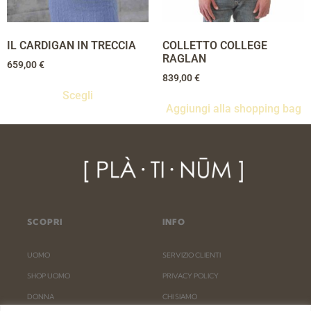
IL CARDIGAN IN TRECCIA
COLLETTO COLLEGE
RAGLAN
659,00
€
839,00
€
Scegli
Aggiungi alla shopping bag
SCOPRI
INFO
UOMO
SERVIZIO CLIENTI
SHOP UOMO
PRIVACY POLICY
DONNA
CHI SIAMO